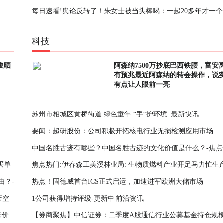
每日速看!舆论反转了！朱女士被当头棒喝：一起20多年才一
生活应该差不了，只能说朱女士身体一直不好，现在闹腾也是
科技
儿
俊晒
阿森纳7500万抄底巴西铁腰，富安
有预兆最近阿森纳的转会操作，说
有点让人眼前一亮
苏州市相城区黄桥街道:绿色童年 “手”护环境_最新快讯
要闻：超研股份：公司积极开拓核电行业无损检测应用市场
中国名胜古迹有哪些？中国名胜古迹的文化价值是什么？-焦点
买单
焦点热门:伊春森工美溪林业局: 生物质燃料产业开足马力忙生
由？-
热点！固德威首台ICS正式启运，加速进军欧洲大储市场
店空
1公司获得增持评级-更新中|前沿资讯
来价
【券商聚焦】中信证券：二季度A股通信行业公募基金持仓规