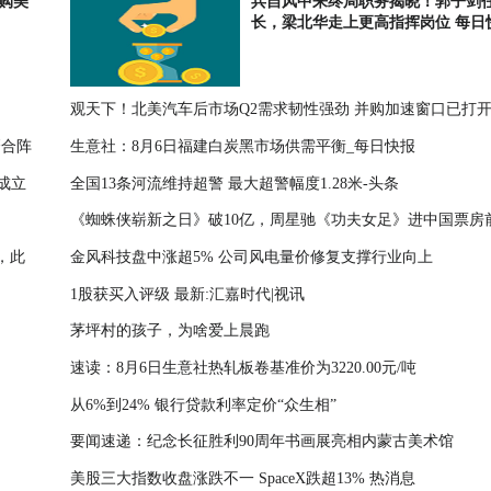
收购美
兵自风中来终局职务揭晓！郭子剑
长，梁北华走上更高指挥岗位 每日
观天下！北美汽车后市场Q2需求韧性强劲 并购加速窗口已打
磨合阵
生意社：8月6日福建白炭黑市场供需平衡_每日快报
成立
全国13条河流维持超警 最大超警幅度1.28米-头条
《蜘蛛侠崭新之日》破10亿，周星驰《功夫女足》进中国票房前
，此
金风科技盘中涨超5% 公司风电量价修复支撑行业向上
头条
1股获买入评级 最新:汇嘉时代|视讯
茅坪村的孩子，为啥爱上晨跑
速读：8月6日生意社热轧板卷基准价为3220.00元/吨
从6%到24% 银行贷款利率定价“众生相”
要闻速递：纪念长征胜利90周年书画展亮相内蒙古美术馆
美股三大指数收盘涨跌不一 SpaceX跌超13% 热消息