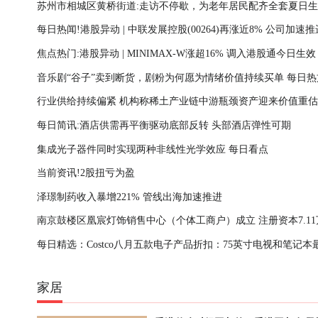
苏州市相城区黄桥街道:走访不停歇，为老年居民配齐全套夏日
每日热闻!港股异动 | 中联发展控股(00264)再涨近8% 公司加速
南 热消息
焦点热门:港股异动 | MINIMAX-W涨超16% 调入港股通今日生效
制AIDC出海与综合服务布局
音乐剧“谷子”卖到断货，剧粉为何愿为情绪价值持续买单 每日热
行业供给持续偏紧 机构称稀土产业链中游瓶颈资产迎来价值重估
每日简讯:酒店供需再平衡驱动底部反转 头部酒店弹性可期
前信息
集成光子器件同时实现两种非线性光学效应 每日看点
当前资讯!2股扭亏为盈
泽璟制药收入暴增221% 管线出海加速推进
南京鼓楼区凰宸灯饰销售中心（个体工商户）成立 注册资本7.11
每日精选：Costco八月五款电子产品折扣：75英寸电视和笔记本
民币 焦点消息
省300美元
家居