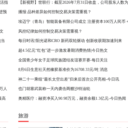
生活指
【新视野】世联行：截至2026年7月31日收盘，公司股东人数为48
推进预
播报:品种差异如何控制交易决策需重视？
人
埃迈宁（青岛）智能装备有限公司成立 注册资本100万人民币 
文
风控纪律如何控制交易决策需重视？
注
|当
每日时讯!阳光诺和CRO 新药双轮驱动 创新收获期加速到来
超4.5亿元“红包”进一步激发暑期消费热情|今日热文
全国青少年女子足球民族团结友谊赛开赛-每日关注
8月6日生意社天然橡胶基准价为16708.33元/吨 消息
神二十一乘组“最长太空出差”归来后首次公开亮相-今日讯
万人
也门胡塞武装称一天内袭击两艘沙特油轮
最高
奥精医疗：融资净买入90.98万元，融资余额1.3亿元-今日热闻
旅游