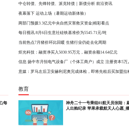
中仑转债、先锋转债、派克转债｜新债分析 前沿资讯
夜幕落下 运动上场（暑期运动新体验）
两部门预拨3.3亿元中央自然灾害救灾资金|精彩看点
每日视讯:8月6日生意社硅铁基准价为5545.71元/吨
当前热点7月猪价环比回暖 生猪行业仍处去化周期
炬光科技：融资净买入5030.95万元，融资余额14.64亿元
信息:扬中市月恒电气设备厂（个体工商户）成立 注册资本5万
意媒：罗马左后卫安赫利尼奥完成体检，即将先租后买加盟拉科
教育
|每
神舟二十一号乘组01航天员张陆：
人出舱纪录 苹果承载航天人心愿_