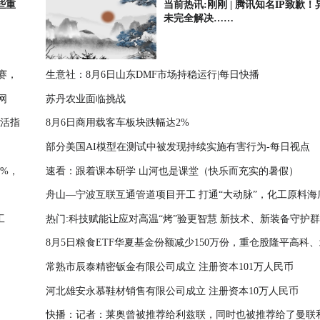
些重
当前热讯:刚刚 | 腾讯知名IP致歉
未完全解决……
赛，
生意社：8月6日山东DMF市场持稳运行|每日快播
网
苏丹农业面临挑战
生活指
8月6日商用载客车板块跌幅达2%
部分美国AI模型在测试中被发现持续实施有害行为-每日视点
%，
速看：跟着课本研学 山河也是课堂（快乐而充实的暑假）
舟山—宁波互联互通管道项目开工 打通“大动脉”，化工原料海
工
热门:科技赋能让应对高温“烤”验更智慧 新技术、新装备守护
8月5日粮食ETF华夏基金份额减少150万份，重仓股隆平高科
产生活
常熟市辰泰精密钣金有限公司成立 注册资本101万人民币
荒、诺普信
河北雄安永慕鞋材销售有限公司成立 注册资本10万人民币
快播：记者：莱奥曾被推荐给利兹联，同时也被推荐给了曼联