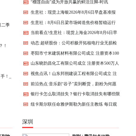
“榴莲自由”成为开放共赢的鲜活注脚-时讯
食物并不适合放进冰箱？
生意社：现货上海银2026年8月6日早盘基准报
生意社：8月6日吕梁市场铸造焦价格暂稳运行
15166元/千克 焦点快播
司二季
当前看点!生意社：现货上海金2026年8月6日早
动态:超研股份：公司积极开拓核电行业无损检
盘基准报价933.71元/克
？！
枣阳市寸米建筑材料有限公司成立 注册资本100
测应用市场
山东晓韵昌化工有限公司成立 注册资本500万人
万人民币|热头条
视焦点讯！山东邦朔建设工程有限公司成立 注
民币|报资讯
手！_
前沿热点:音乐剧“谷子”卖到断货，剧粉为何愿
册资本500万人民币
银行卡怎么取消挂失？银行卡取消挂失有哪些限
为情绪价值持续买单
纽卡斯尔联任命雅伊斯勒为新任主教练 每日观
制？-焦点快播
察
深圳