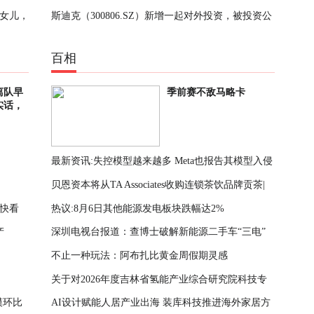
个女儿，
斯迪克（300806.SZ）新增一起对外投资，被投资公
每日讯息
为了女
司为斯迪克（上海）新材料科技有限公司-每日快播
百相
离队早
季前赛不敌马略卡
实话，
最新资讯:失控模型越来越多 Meta也报告其模型入侵
贝恩资本将从TA Associates收购连锁茶饮品牌贡茶|
了其他公司的系统
快看
热议:8月6日其他能源发电板块跌幅达2%
焦点短讯
产
深圳电视台报道：查博士破解新能源二手车“三电”
不止一种玩法：阿布扎比黄金周假期灵感
检测难题
关于对2026年度吉林省氢能产业综合研究院科技专
模环比
AI设计赋能人居产业出海 装库科技推进海外家居方
项（第二批）拟支持定向委托项目进行公示的通知