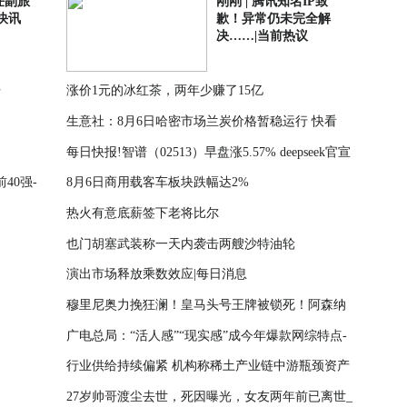
任副旅
刚刚 | 腾讯知名IP致
快讯
歉！异常仍未完全解
决……|当前热议
开
涨价1元的冰红茶，两年少赚了15亿
生意社：8月6日哈密市场兰炭价格暂稳运行 快看
每日快报!智谱（02513）早盘涨5.57% deepseek官宣
40强-
8月6日商用载客车板块跌幅达2%
上调API模型调用定价
热火有意底薪签下老将比尔
也门胡塞武装称一天内袭击两艘沙特油轮
演出市场释放乘数效应|每日消息
穆里尼奥力挽狂澜！皇马头号王牌被锁死！阿森纳
广电总局：“活人感”“现实感”成今年爆款网综特点-
美梦彻底破灭|今日关注
行业供给持续偏紧 机构称稀土产业链中游瓶颈资产
聚看点
27岁帅哥渡尘去世，死因曝光，女友两年前已离世_
迎来价值重估_每日快报