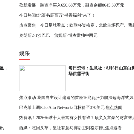
盈新发展：融资净买入650.68万元，融资余额8645.39万元
继续大幅提升 光通信板块核心个股仍是增持主力
今日热闻!北疆书展百万“书香福利”来了！
热点聚焦：今日足球看点：欧联杯资格赛，北欧主场死守、葡
奥胡斯2-1沙巴巴，詹姆斯-博杰雷独中两元
碾压苏超
娱乐
显，
每日资讯：生意社：8月6日山东白
场供需平衡
焦点滚动:我国自主设计建造的首座16兆瓦张力腿深远海浮式风
巴克莱上调Palo Alto Networks目标价至370美元|焦点热闻
成功接入陆丰油田电网
热资讯！2026全球十大最富有女性有谁？顶尖女富豪的财富来
讯
西媒：吃回头草，皇社有意马赛后卫阿格尔德_焦点速看
么？