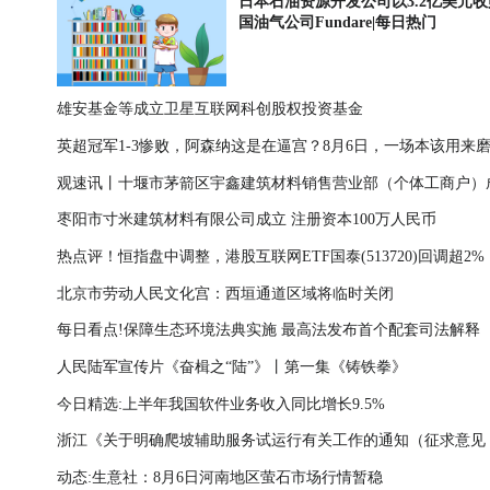
日本石油资源开发公司以3.2亿美元
国油气公司Fundare|每日热门
雄安基金等成立卫星互联网科创股权投资基金
英超冠军1-3惨败，阿森纳这是在逼宫？8月6日，一场本该用来
观速讯丨十堰市茅箭区宇鑫建筑材料销售营业部（个体工商户）
容的友谊赛，硬生生踢出了“公开处刑”的味道
枣阳市寸米建筑材料有限公司成立 注册资本100万人民币
注册资本1万人民币
热点评！恒指盘中调整，港股互联网ETF国泰(513720)回调超2%
北京市劳动人民文化宫：西垣通道区域将临时关闭
前已连涨3日
每日看点!保障生态环境法典实施 最高法发布首个配套司法解释
人民陆军宣传片《奋楫之“陆”》丨第一集《铸铁拳》
今日精选:上半年我国软件业务收入同比增长9.5%
浙江《关于明确爬坡辅助服务试运行有关工作的通知（征求意见
动态:生意社：8月6日河南地区萤石市场行情暂稳
稿）》 发布