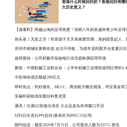
香港什么时候回归的？香港回归有哪
大历史意义？
【速看料】跨越山海的足球热爱！深耕八年的富盛杯青少年足球
热头条丨无妄之灾！邻居孩子天天来家蹭空调，亲妈授意赶人，
让云南孩子遇见偶像武磊
苏州市相城区黄桥街道:走访不停歇，为老年居民配齐全套夏日
友：别心软
超研股份：公司积极开拓核电行业无损检测应用市场
南
聚焦：中国机械工业联合会：上半年机械工业增加值同比增长6.4
中际旭创成交额超200亿元
五大行业全线飘红
即时焦点：利好催化，MLCC、商业航天概念领涨，华宝基金军
安赫利诺租借加盟拉科鲁尼亚
ETF（512810）冲击五连阳！机构：军工向上弹性积蓄
通讯！白酒Q2加速出清后 大众品龙头布局窗口开启
8月6日生意社PP(拉丝)基准价为8993.33元/吨
朗玛信息：截至2026年7月31日，公司股东人数为32571-资讯