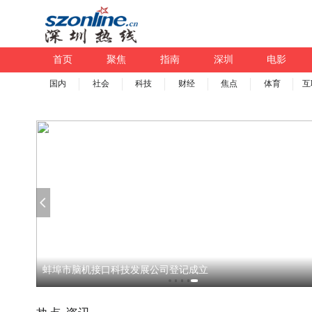
首页
聚焦
指南
深圳
电影
国内
社会
科技
财经
焦点
体育
互
e
蚌埠市脑机接口科技发展公司登记成立