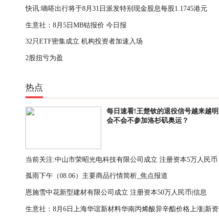
快讯:嘀嗒出行将于8月31日派发特别现金股息每股1.1745港元
值重估
生意社：8月5日MB钴报价 今日报
32只ETF密集成立 机构投资者加速入场
2股扭亏为盈
热点
每日速看!王楚钦的退役信号越来越明
会不会不参加洛杉矶奥运？
当前关注:中山市荣昭光电科技有限公司成立 注册资本5万人民币
孤雨下午（08.06）主要商品行情简析_焦点报道
恩施雪中花新型建材有限公司成立 注册资本50万人民币|信息
生意社：8月6日上海华谊新材料华南丙烯酸异辛酯价格上涨|新资