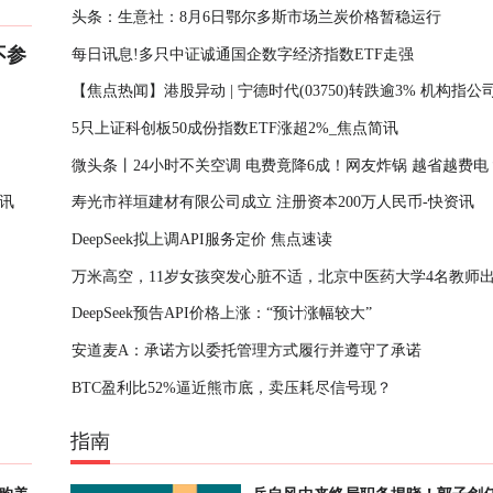
头条：生意社：8月6日鄂尔多斯市场兰炭价格暂稳运行
不参
每日讯息!多只中证诚通国企数字经济指数ETF走强
【焦点热闻】港股异动 | 宁德时代(03750)转跌逾3% 机构指公
5只上证科创板50成份指数ETF涨超2%_焦点简讯
度毛利逊于预期触发市场新一轮忧虑
微头条丨24小时不关空调 电费竟降6成！网友炸锅 越省越费电
讯
寿光市祥垣建材有限公司成立 注册资本200万人民币-快资讯
DeepSeek拟上调API服务定价 焦点速读
万米高空，11岁女孩突发心脏不适，北京中医药大学4名教师出
DeepSeek预告API价格上涨：“预计涨幅较大”
焦点速看
安道麦A：承诺方以委托管理方式履行并遵守了承诺
BTC盈利比52%逼近熊市底，卖压耗尽信号现？
指南