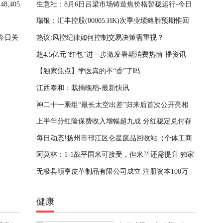
,405
生意社：8月6日吕梁市场铸造焦价格暂稳运行-今日
瑞银：汇丰控股(00005.HK)次季业绩略胜预期惟回
聚焦
今日关
热议:风控纪律如何控制交易决策需重视？
购规模逊预期
超4.5亿元“红包”进一步激发暑期消费热情-播资讯
【独家焦点】学医真的不“香”了吗
江西泰和：栽插晚稻-最新快讯
神二十一乘组“最长太空出差”归来后首次公开亮相
上半年分红险保费收入增幅超九成 分红稳定兑付存
每日动态!扬州市邗江区仑星废品回收站（个体工商
隐忧
阿莫林：1-1战平国米可接受，但米兰还需提升 独家
户）成立 注册资本0.3万人民币
无极县顺亨皮革制品有限公司成立 注册资本100万
焦点
人民币
健康