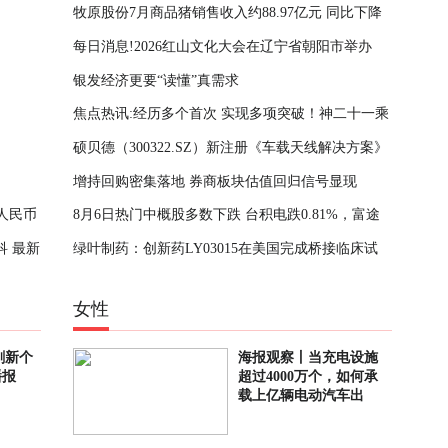
牧原股份7月商品猪销售收入约88.97亿元 同比下降
来了
每日消息!2026红山文化大会在辽宁省朝阳市举办
23.56% 动态焦点
银发经济更要“读懂”真需求
焦点热讯:经历多个首次 实现多项突破！神二十一乘
硕贝德（300322.SZ）新注册《车载天线解决方案》
组回家后首次公开亮相
增持回购密集落地 券商板块估值回归信号显现
等4个美术作品的著作权
人民币
8月6日热门中概股多数下跌 台积电跌0.81%，富途
 最新
绿叶制药：创新药LY03015在美国完成桥接临床试
控股涨1.12%_看热讯
验
女性
刷新个
海报观察丨当充电设施
播报
超过4000万个，如何承
载上亿辆电动汽车出
行？