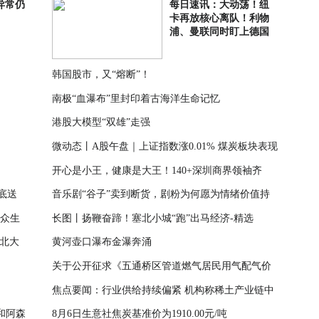
！异常仍
每日速讯：大动荡！纽
卡再放核心离队！利物
浦、曼联同时盯上德国
国脚
韩国股市，又“熔断”！
南极“血瀑布”里封印着古海洋生命记忆
港股大模型“双雄”走强
微动态丨A股午盘｜上证指数涨0.01% 煤炭板块表现
开心是小王，健康是大王！140+深圳商界领袖齐
活跃
底送
音乐剧“谷子”卖到断货，剧粉为何愿为情绪价值持
聚，“中国天然水蛭素之父”周维海为掼军俱乐部第
群众生
长图丨扬鞭奋蹄！塞北小城“跑”出马经济-精选
续买单
100期健康赋能
、北大
黄河壶口瀑布金瀑奔涌
关于公开征求《五通桥区管道燃气居民用气配气价
焦点要闻：行业供给持续偏紧 机构称稀土产业链中
格和销售价格方案（征求意见稿）》意见建议的公
和阿森
8月6日生意社焦炭基准价为1910.00元/吨
游瓶颈资产迎来价值重估
告 今亮点