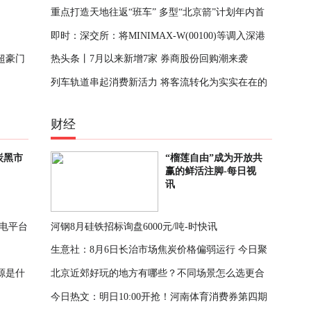
重点打造天地往返“班车” 多型“北京箭”计划年内首
案本地化落地
即时：深交所：将MINIMAX-W(00100)等调入深港
飞
超豪门
热头条丨7月以来新增7家 券商股份回购潮来袭
通下的港股通标的
列车轨道串起消费新活力 将客流转化为实实在在的
消费“增量”
财经
炭黑市
“榴莲自由”成为开放共
赢的鲜活注脚-每日视
讯
电平台
河钢8月硅铁招标询盘6000元/吨-时快讯
生意社：8月6日长治市场焦炭价格偏弱运行 今日聚
源是什
北京近郊好玩的地方有哪些？不同场景怎么选更合
焦
今日热文：明日10:00开抢！河南体育消费券第四期
适？_滚动