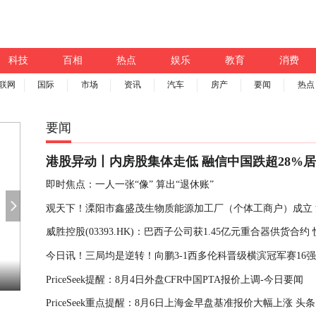
科技
百相
热点
娱乐
教育
消费
联网
国际
市场
资讯
汽车
房产
要闻
热点
要闻
港股异动丨内房股集体走低 融信中国跌超28%居
市销售疲弱施压|焦点热门
即时焦点：一人一张“像” 算出“退休账”
观天下！溧阳市鑫盛茂生物质能源加工厂（个体工商户）成立 
威胜控股(03393.HK)：巴西子公司获1.45亿元重合器供货合约
本18万人民币
今日讯！三局均是逆转！向鹏3-1西多伦科晋级横滨冠军赛16
焦点日报:8月6日煤炭开采板块涨幅达5%
PriceSeek提醒：8月4日外盘CFR中国PTA报价上调-今日要闻
PriceSeek重点提醒：8月6日上海金早盘基准报价大幅上涨 头条