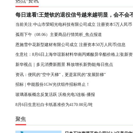
热点
·
资讯
每日速看!王楚钦的退役信号越来越明显，会不会
加洛杉矶奥运？
当前关注:中山市荣昭光电科技有限公司成立 注册资本5万人民币
孤雨下午（08.06）主要商品行情简析_焦点报道
恩施雪中花新型建材有限公司成立 注册资本50万人民币|信息
生意社：8月6日上海华谊新材料华南丙烯酸异辛酯价格上涨|新资
新华视点｜多元消费新图景 释放增长新势能|每日焦点
资讯：便民的“空中天梯”，更是富民的“发展阶梯”
招标 | 申能股份1GW光伏组件招标终止！
玻璃基板概念反复活跃 沃格光电3连板-播报
8月6日生意社白卡纸基准价为4170.00元/吨
聚焦