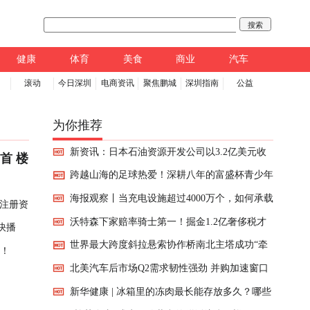
搜索
健康
体育
美食
商业
汽车
滚动
今日深圳
电商资讯
聚焦鹏城
深圳指南
公益
为你推荐
新资讯：日本石油资源开发公司以3.2亿美元收
首 楼
跨越山海的足球热爱！深耕八年的富盛杯青少年
购美国油气公司Fundare
海报观察丨当充电设施超过4000万个，如何承载
足球赛，让云南孩子遇见偶像武磊_动态
注册资
沃特森下家赔率骑士第一！掘金1.2亿奢侈税才
上亿辆电动汽车出行？
 快播
世界最大跨度斜拉悬索协作桥南北主塔成功“牵
能留他 签沃克已铺垫离队
强！
北美汽车后市场Q2需求韧性强劲 并购加速窗口
手”
新华健康 | 冰箱里的冻肉最长能存放多久？哪些
已打开