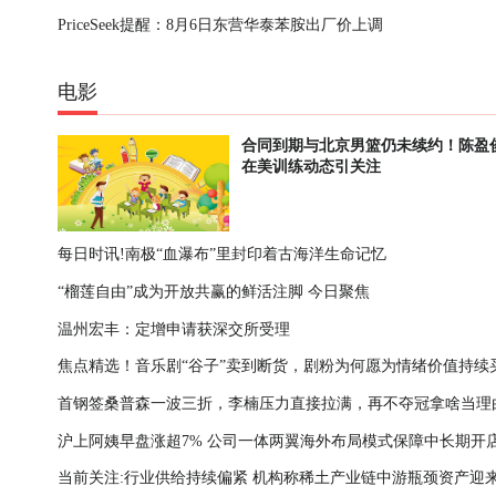
PriceSeek提醒：8月6日东营华泰苯胺出厂价上调
电影
合同到期与北京男篮仍未续约！陈盈
在美训练动态引关注
每日时讯!南极“血瀑布”里封印着古海洋生命记忆
“榴莲自由”成为开放共赢的鲜活注脚 今日聚焦
温州宏丰：定增申请获深交所受理
焦点精选！音乐剧“谷子”卖到断货，剧粉为何愿为情绪价值持续
首钢签桑普森一波三折，李楠压力直接拉满，再不夺冠拿啥当理
沪上阿姨早盘涨超7% 公司一体两翼海外布局模式保障中长期开
热头条
当前关注:行业供给持续偏紧 机构称稀土产业链中游瓶颈资产迎
间